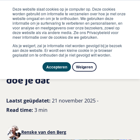
Deze website slaat cookies op je computer op. Deze cookies
worden gebruikt om informatie te verzamelen over hoe je met onze
website omgaat en om je te onthouden. We gebruiken deze
informatie om je surfervaring te verbeteren en personaliseren, en
me
voor analyse en meetgegevens over onze bezoekers, zowel op
Hond
deze website als via andere media. Zie ons Privacybeleid voor
Eliminatiedieet voor honden met een voedselallergie zo
meer informatie over de cookies die we gebruiken.
doe je dat
Als je weigert, zal je informatie niet worden gevolgd bij je bezoek
aan deze website. Er wordt een kleine cookie in je browser
geplaatst om te onthouden dat je niet gevolgd wilt worden.
Eliminatiedieet voor honden
met een voedselallergie: zo
Accepteren
Weigeren
doe je dat
Laatst geüpdatet:
21 november 2025 -
Read time:
3 min
Renske van den Berg