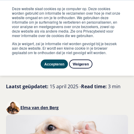
Deze website slaat cookies op je computer op. Deze cookies
worden gebruikt om informatie te verzamelen over hoe je met onze
website omgaat en om je te onthouden. We gebruiken deze
informatie om je surfervaring te verbeteren en personaliseren, en
me
voor analyse en meetgegevens over onze bezoekers, zowel op
Hond
Hoe behandel je oormijt bij honden
deze website als via andere media. Zie ons Privacybeleid voor
meer informatie over de cookies die we gebruiken.
Oormijt bij honden:
Als je weigert, zal je informatie niet worden gevolgd bij je bezoek
aan deze website. Er wordt een kleine cookie in je browser
geplaatst om te onthouden dat je niet gevolgd wilt worden.
Effectieve
behandelmethoden en tips
Accepteren
Weigeren
Laatst geüpdatet:
15 april 2025 -
Read time:
3 min
Elma van den Berg