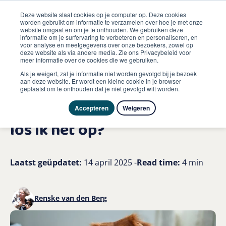
Deze website slaat cookies op je computer op. Deze cookies
worden gebruikt om informatie te verzamelen over hoe je met onze
website omgaat en om je te onthouden. We gebruiken deze
informatie om je surfervaring te verbeteren en personaliseren, en
me
voor analyse en meetgegevens over onze bezoekers, zowel op
Hond
deze website als via andere media. Zie ons Privacybeleid voor
Mijn hond heeft diarree waardoor komt dat en hoe los ik
meer informatie over de cookies die we gebruiken.
het op
Als je weigert, zal je informatie niet worden gevolgd bij je bezoek
aan deze website. Er wordt een kleine cookie in je browser
geplaatst om te onthouden dat je niet gevolgd wilt worden.
Mijn hond heeft diarree:
waardoor komt dat en hoe
Accepteren
Weigeren
los ik het op?
Laatst geüpdatet:
14 april 2025 -
Read time:
4 min
Renske van den Berg