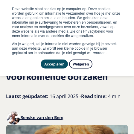
Deze website slaat cookies op je computer op. Deze cookies
worden gebruikt om informatie te verzamelen over hoe je met onze
website omgaat en om je te onthouden. We gebruiken deze
informatie om je surfervaring te verbeteren en personaliseren, en
me
voor analyse en meetgegevens over onze bezoekers, zowel op
Hond
deze website als via andere media. Zie ons Privacybeleid voor
Mijn hond krabt veel de vijf meest voorkomende oorzaken
meer informatie over de cookies die we gebruiken.
van jeuk bij honden
Als je weigert, zal je informatie niet worden gevolgd bij je bezoek
aan deze website. Er wordt een kleine cookie in je browser
geplaatst om te onthouden dat je niet gevolgd wilt worden.
Waarom krabt mijn hond
veel? Ontdek de vijf meest
Accepteren
Weigeren
voorkomende oorzaken
Laatst geüpdatet:
16 april 2025 -
Read time:
4 min
Renske van den Berg