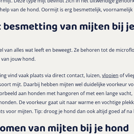
rmijt. Deze type mijt bevindt zich in het uitwendige gehoo
help van de hond. Oormijt is erg besmettelijk, voornamelijk
 besmetting van mijten bij j
l van alles wat leeft en beweegt. Ze behoren tot de microflo
a van jouw hond.
ng vind vaak plaats via direct contact, luizen,
vlooien
of vlie
 soort mijt. Daarbij hebben mijten wel duidelijke voorkeur v
orbeeld aan honden met hangoren of met een lange vacht
 honden. De voorkeur gaat uit naar warme en vochtige plekke
ts voor mijten. Tip: droog je hond dan ook altijd goed af 
omen van mijten bij je hond