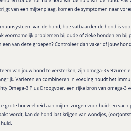
behoren tot de normale flora van de huid van de hond. Pas
krijgt van een mijtenplaag, komen de symptomen naar vore
mmuunsysteem van de hond, hoe vatbaarder de hond is voor
 voornamelijk problemen bij oude of zieke honden en bij p
in een van deze groepen? Controleer dan vaker of jouw ho
em van jouw hond te versterken, zijn omega-3 vetzuren e
ngrijk. Variëren en combineren in voeding houdt het imm
ighty Omega-3 Plus Droogvoer, een rijke bron van omega-3 
te grote hoeveelheid aan mijten zorgen voor huid- en vac
aakt wordt, kan de hond last krijgen van wondjes, (oor)onts
 huid.