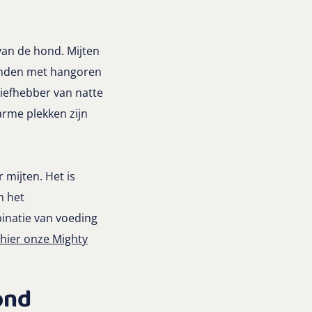
van de hond. Mijten
onden met hangoren
liefhebber van natte
rme plekken zijn
mijten. Het is
m het
inatie van voeding
 hier onze Mighty
ond