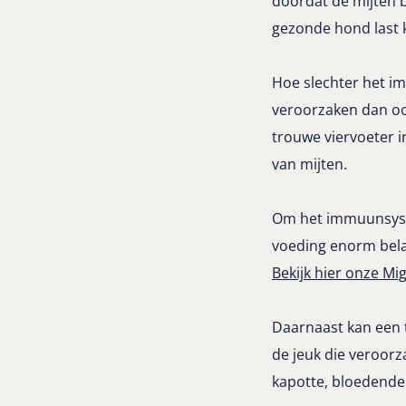
doordat de mijten 
gezonde hond last 
Hoe slechter het i
veroorzaken dan ook
trouwe viervoeter 
van mijten.
Om het immuunsyste
voeding enorm bela
Bekijk hier onze M
Daarnaast kan een 
de jeuk die veroorz
kapotte, bloedende