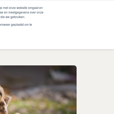
Duurzaamheid
Events
Shop
 je met onze website omgaat en
alyse en meetgegevens over onze
 die we gebruiken.
 Renske
Verkooppunten
Proberen?
Contact
 browser geplaatst om te