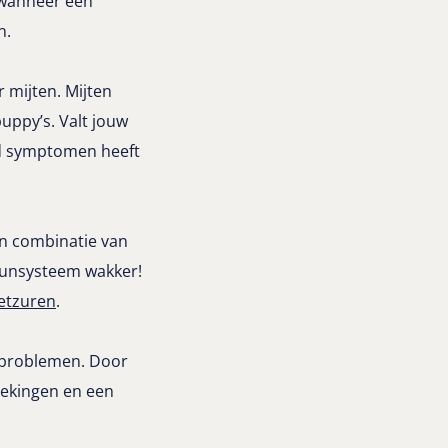
 wanneer een
n.
 mijten. Mijten
uppy’s. Valt jouw
nd symptomen heeft
n combinatie van
uunsysteem wakker!
vetzuren
.
htproblemen. Door
tekingen en een