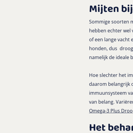
Mijten b
Sommige soorten mij
hebben echter wel
of een lange vacht 
honden, dus droog 
namelijk de ideale 
Hoe slechter het i
daarom belangrijk
immuunsysteem van 
van belang. Varië
Omega-3 Plus Droog
Het behan