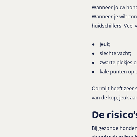
Wanneer jouw hond 
Wanneer je wilt con
huidschilfers. Vee
● jeuk;
● slechte vacht;
● zwarte plekjes o
● kale punten op d
Oormijt heeft zeer
van de kop, jeuk aa
De risico
Bij gezonde honden