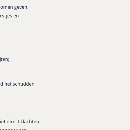
ptomen geven.
rstjes en
jten;
ld het schudden
t direct klachten