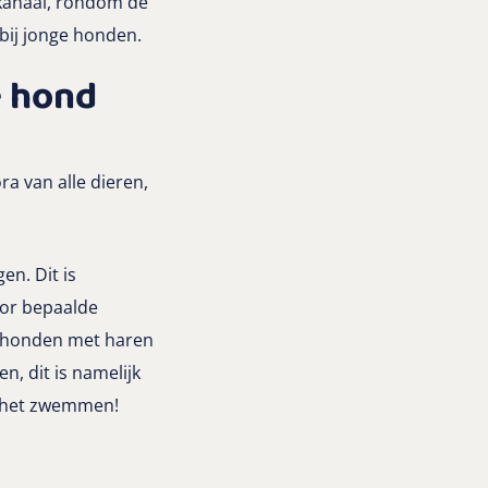
rkanaal, rondom de
 bij jonge honden.
e hond
ra van alle dieren,
gen. Dit is
oor bepaalde
, honden met haren
n, dit is namelijk
na het zwemmen!