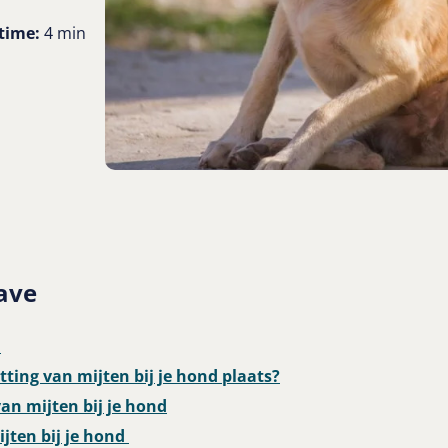
time:
4 min
ave
?
ting van mijten bij je hond plaats?
n mijten bij je hond
ijten bij je hond