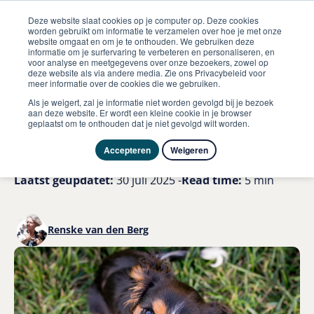
Deze website slaat cookies op je computer op. Deze cookies
worden gebruikt om informatie te verzamelen over hoe je met onze
website omgaat en om je te onthouden. We gebruiken deze
informatie om je surfervaring te verbeteren en personaliseren, en
me
voor analyse en meetgegevens over onze bezoekers, zowel op
Hond
Puppy diarree de oorzaken en oplossingen
deze website als via andere media. Zie ons Privacybeleid voor
meer informatie over de cookies die we gebruiken.
Mijn puppy heeft diarree: de
Als je weigert, zal je informatie niet worden gevolgd bij je bezoek
aan deze website. Er wordt een kleine cookie in je browser
geplaatst om te onthouden dat je niet gevolgd wilt worden.
oorzaken en oplossingen
Accepteren
Weigeren
Laatst geüpdatet:
30 juli 2025 -
Read time:
5 min
Renske van den Berg