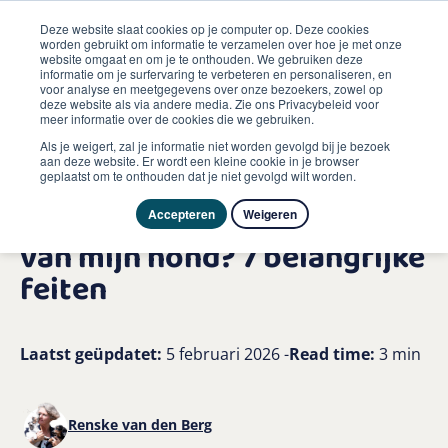
Deze website slaat cookies op je computer op. Deze cookies
worden gebruikt om informatie te verzamelen over hoe je met onze
website omgaat en om je te onthouden. We gebruiken deze
informatie om je surfervaring te verbeteren en personaliseren, en
me
voor analyse en meetgegevens over onze bezoekers, zowel op
Hond
deze website als via andere media. Zie ons Privacybeleid voor
Welke invloed heeft antibiotica op de ontlasting van mijn
meer informatie over de cookies die we gebruiken.
hond
Als je weigert, zal je informatie niet worden gevolgd bij je bezoek
aan deze website. Er wordt een kleine cookie in je browser
geplaatst om te onthouden dat je niet gevolgd wilt worden.
Welke invloed heeft
antibiotica op de ontlasting
Accepteren
Weigeren
van mijn hond? 7 belangrijke
feiten
Laatst geüpdatet:
5 februari 2026 -
Read time:
3 min
Renske van den Berg