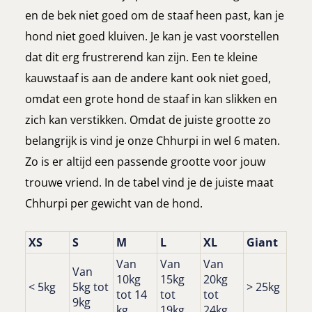
en de bek niet goed om de staaf heen past, kan je
hond niet goed kluiven. Je kan je vast voorstellen
dat dit erg frustrerend kan zijn. Een te kleine
kauwstaaf is aan de andere kant ook niet goed,
omdat een grote hond de staaf in kan slikken en
zich kan verstikken. Omdat de juiste grootte zo
belangrijk is vind je onze Chhurpi in wel 6 maten.
Zo is er altijd een passende grootte voor jouw
trouwe vriend. In de tabel vind je de juiste maat
Chhurpi per gewicht van de hond
.
XS
S
M
L
XL
Giant
Van
Van
Van
Van
10kg
15kg
20kg
< 5kg
5kg tot
> 25kg
tot 14
tot
tot
9kg
kg
19kg
24kg