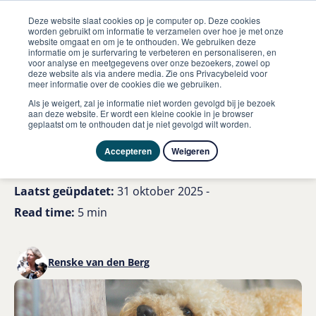
Deze website slaat cookies op je computer op. Deze cookies
worden gebruikt om informatie te verzamelen over hoe je met onze
website omgaat en om je te onthouden. We gebruiken deze
informatie om je surfervaring te verbeteren en personaliseren, en
me
voor analyse en meetgegevens over onze bezoekers, zowel op
Hond
deze website als via andere media. Zie ons Privacybeleid voor
Zo kies je de juiste kauwstaaf voor jouw hond
meer informatie over de cookies die we gebruiken.
Als je weigert, zal je informatie niet worden gevolgd bij je bezoek
Zo kies je de juiste
aan deze website. Er wordt een kleine cookie in je browser
geplaatst om te onthouden dat je niet gevolgd wilt worden.
kauwstaaf voor jouw hond
Accepteren
Weigeren
Laatst geüpdatet:
31 oktober 2025 -
Read time:
5 min
Renske van den Berg