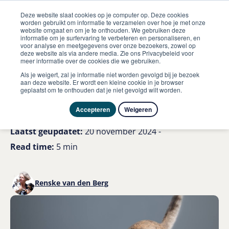
Deze website slaat cookies op je computer op. Deze cookies
worden gebruikt om informatie te verzamelen over hoe je met onze
website omgaat en om je te onthouden. We gebruiken deze
informatie om je surfervaring te verbeteren en personaliseren, en
me
voor analyse en meetgegevens over onze bezoekers, zowel op
Kat
Mijn kat miauwt veel en is onrustig waarom
deze website als via andere media. Zie ons Privacybeleid voor
meer informatie over de cookies die we gebruiken.
Mijn kat miauwt veel en is
Als je weigert, zal je informatie niet worden gevolgd bij je bezoek
aan deze website. Er wordt een kleine cookie in je browser
geplaatst om te onthouden dat je niet gevolgd wilt worden.
onrustig; waarom?
Accepteren
Weigeren
Laatst geüpdatet:
20 november 2024 -
Read time:
5 min
Renske van den Berg