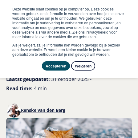
Deze website slaat cookies op je computer op. Deze cookies
worden gebruikt om informatie te verzamelen over hoe je met onze
website omgaat en om je te onthouden. We gebruiken deze
informatie om je surfervaring te verbeteren en personaliseren, en
me
voor analyse en meetgegevens over onze bezoekers, zowel op
Kat
Moet jouw kat overgeven door stress 5 tips
deze website als via andere media. Zie ons Privacybeleid voor
meer informatie over de cookies die we gebruiken.
Moet jouw kat overgeven
Als je weigert, zal je informatie niet worden gevolgd bij je bezoek
aan deze website. Er wordt een kleine cookie in je browser
geplaatst om te onthouden dat je niet gevolgd wilt worden.
door stress? 5 tips
Accepteren
Weigeren
Laatst geüpdatet:
31 oktober 2025 -
Read time:
4 min
Renske van den Berg