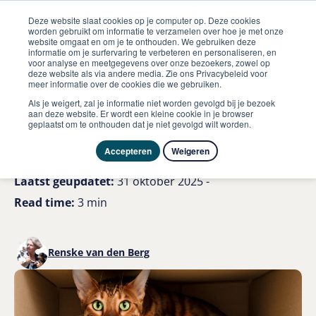
Deze website slaat cookies op je computer op. Deze cookies
worden gebruikt om informatie te verzamelen over hoe je met onze
website omgaat en om je te onthouden. We gebruiken deze
informatie om je surfervaring te verbeteren en personaliseren, en
me
voor analyse en meetgegevens over onze bezoekers, zowel op
Kat
Stress bij katten verminderen
deze website als via andere media. Zie ons Privacybeleid voor
meer informatie over de cookies die we gebruiken.
Stress bij katten; zo kun je
Als je weigert, zal je informatie niet worden gevolgd bij je bezoek
aan deze website. Er wordt een kleine cookie in je browser
geplaatst om te onthouden dat je niet gevolgd wilt worden.
dit verminderen!
Accepteren
Weigeren
Laatst geüpdatet:
31 oktober 2025 -
Read time:
3 min
Renske van den Berg