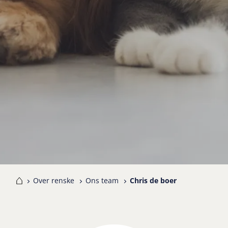
me
Over renske
Ons team
Chris de boer