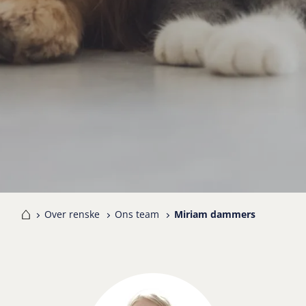
me
Over renske
Ons team
Miriam dammers