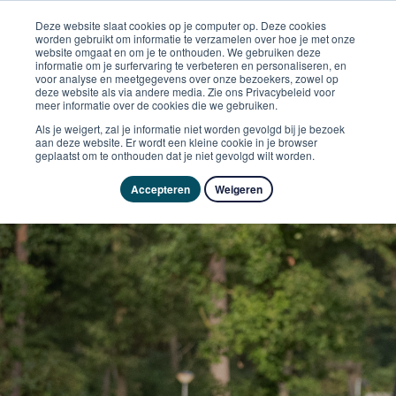
Deze website slaat cookies op je computer op. Deze cookies
worden gebruikt om informatie te verzamelen over hoe je met onze
website omgaat en om je te onthouden. We gebruiken deze
informatie om je surfervaring te verbeteren en personaliseren, en
voor analyse en meetgegevens over onze bezoekers, zowel op
deze website als via andere media. Zie ons Privacybeleid voor
meer informatie over de cookies die we gebruiken.
Als je weigert, zal je informatie niet worden gevolgd bij je bezoek
aan deze website. Er wordt een kleine cookie in je browser
geplaatst om te onthouden dat je niet gevolgd wilt worden.
Accepteren
Weigeren