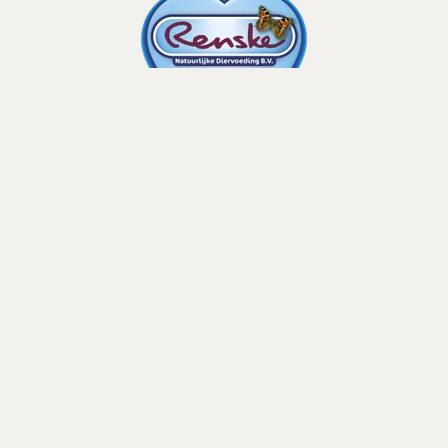
Contactgegevens
Beerseweg 34-a
5431 LC Cuijk
+31(0)485 31 64 91
info@renske.com
Hond
Puppy
Adult