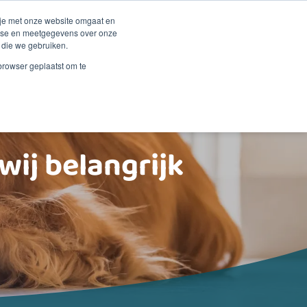
Duurzaamheid
Events
Shop
 je met onze website omgaat en
alyse en meetgegevens over onze
 die we gebruiken.
 Renske
Verkooppunten
Proberen?
Contact
 browser geplaatst om te
wij belangrijk