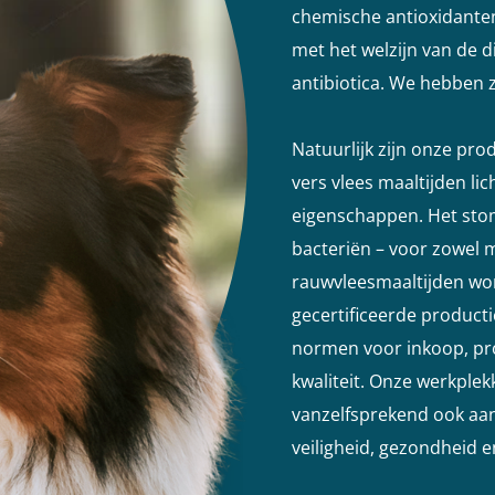
chemische antioxidante
met het welzijn van de d
antibiotica. We hebben ze
Natuurlijk zijn onze pro
vers vlees maaltijden li
eigenschappen. Het stom
bacteriën – voor zowel m
rauwvleesmaaltijden wo
gecertificeerde producti
normen voor inkoop, pro
kwaliteit. Onze werkple
vanzelfsprekend ook aan
veiligheid, gezondheid en