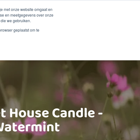
Duurzaamheid
Events
Shop
 je met onze website omgaat en
alyse en meetgegevens over onze
 die we gebruiken.
 Renske
Verkooppunten
Proberen?
Contact
 browser geplaatst om te
t House Candle -
atermint