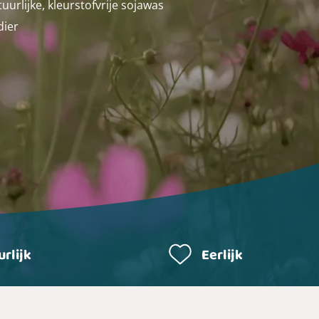
rlijke, kleurstofvrije sojawas
dier
rlijk
Eerlijk