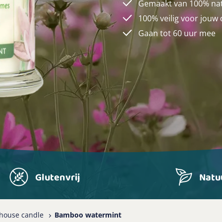
Gemaakt van 100% natuu
100% veilig voor jouw 
Gaan tot 60 uur mee
Glutenvrij
Natuu
 house candle
Bamboo watermint