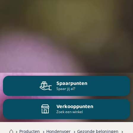
Spaarpunten
Spaar jij al?
Verkooppunten
Zoek een winkel
me
Producten
Hondenvoer
Gezonde beloningen