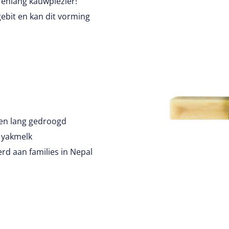
renlang kauwplezier!
ebit en kan dit vorming
den lang gedroogd
 yakmelk
d aan families in Nepal