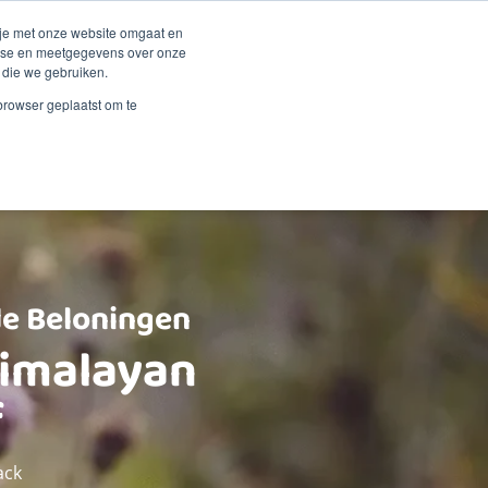
Duurzaamheid
Events
Shop
 je met onze website omgaat en
alyse en meetgegevens over onze
 die we gebruiken.
 Renske
Verkooppunten
Proberen?
Contact
 browser geplaatst om te
e Beloningen
Himalayan
f
ack