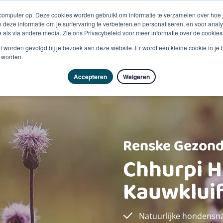
 computer op. Deze cookies worden gebruikt om informatie te verzamelen over hoe
 deze informatie om je surfervaring te verbeteren en personaliseren, en voor an
 als via andere media. Zie ons Privacybeleid voor meer informatie over de cookies
Producten
Vragen & advies
Kennisbank
Over
niet worden gevolgd bij je bezoek aan deze website. Er wordt een kleine cookie in je
t worden.
Accepteren
Weigeren
Renske Gezond
Chhurpi 
Kauwklui
Natuurlijke hondensn