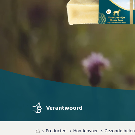
Verantwoord
Home
Producten
Hondenvoer
Gezonde belon