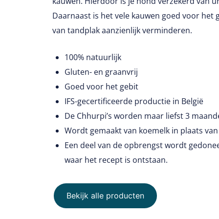
kauwen. Hierdoor is je hond verzekerd van u
Daarnaast is het vele kauwen goed voor het g
van tandplak aanzienlijk verminderen.
100% natuurlijk
Gluten- en graanvrij
Goed voor het gebit
IFS-gecertificeerde productie in België
De Chhurpi’s worden maar liefst 3 maan
Wordt gemaakt van koemelk in plaats van
Een deel van de opbrengst wordt gedoneer
waar het recept is ontstaan.
Bekijk alle producten