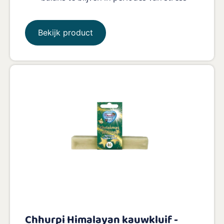
Bekijk product
Chhurpi Himalayan kauwkluif -