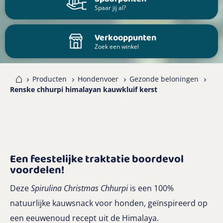
Spaar jij al?
Verkooppunten
Zoek een winkel
me
Producten
Hondenvoer
Gezonde beloningen
Renske chhurpi himalayan kauwkluif kerst
Een feestelijke traktatie boordevol
voordelen!
Deze
Spirulina Christmas Chhurpi
is een 100%
natuurlijke kauwsnack voor honden, geïnspireerd op
een eeuwenoud recept uit de Himalaya.