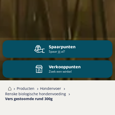
Spaarpunten
Spaar jij al?
Verkooppunten
Zoek een winkel
me
Producten
Hondenvoer
Renske biologische hondenvoeding
Vers gestoomde rund 300g