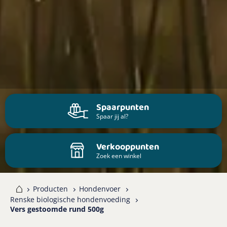
Spaarpunten
Spaar jij al?
Verkooppunten
Zoek een winkel
me
Producten
Hondenvoer
Renske biologische hondenvoeding
Vers gestoomde rund 500g