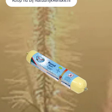
Koop nu bij NatuurlijkRenske.nl