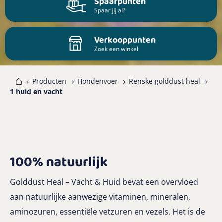
Spaarpunten
Spaar jij al?
Verkooppunten
Zoek een winkel
me
Producten
Hondenvoer
Renske golddust heal
1 huid en vacht
100% natuurlijk
Golddust Heal – Vacht & Huid bevat een overvloed
aan natuurlijke aanwezige vitaminen, mineralen,
aminozuren, essentiële vetzuren en vezels. Het is de