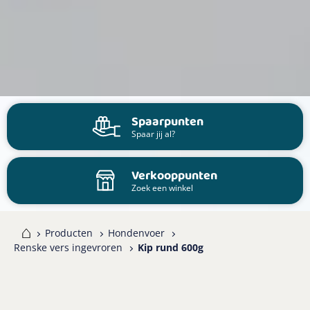
Spaarpunten
Spaar jij al?
Verkooppunten
Zoek een winkel
me
Producten
Hondenvoer
Renske vers ingevroren
Kip rund 600g