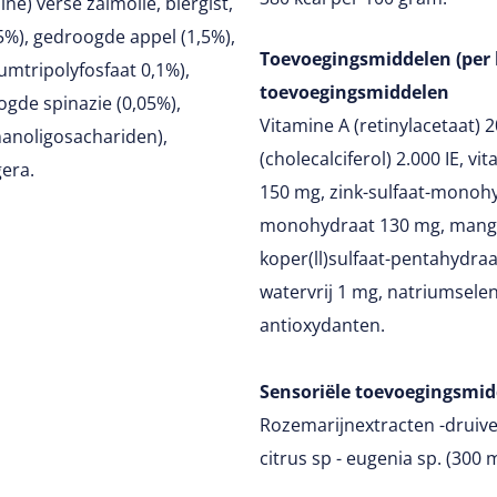
ne) verse zalmolie, biergist,
,5%), gedroogde appel (1,5%),
Toevoegingsmiddelen (per 
iumtripolyfosfaat 0,1%),
toevoegingsmiddelen
ogde spinazie (0,05%),
Vitamine A (retinylacetaat) 2
anoligosachariden),
(cholecalciferol) 2.000 IE, vi
gera.
150 mg, zink-sulfaat-monohy
monohydraat 130 mg, mang
koper(ll)sulfaat-pentahydra
watervrij 1 mg, natriumselen
antioxydanten.
Sensoriële toevoegingsmi
Rozemarijnextracten -druive
citrus sp - eugenia sp. (300 