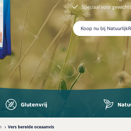
Speciaal voor gewicht
Koop nu bij Natuurlijk
Glutenvrij
Natuu
m
Vers bereide oceaanvis