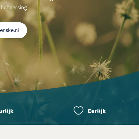
sbeheersing
Renske.nl
rlijk
Eerlijk