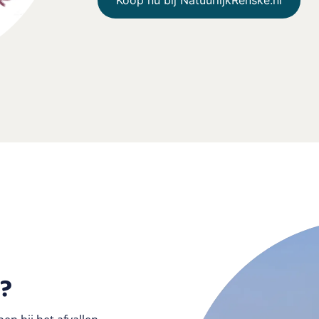
Koop nu bij NatuurlijkRenske.nl
r?