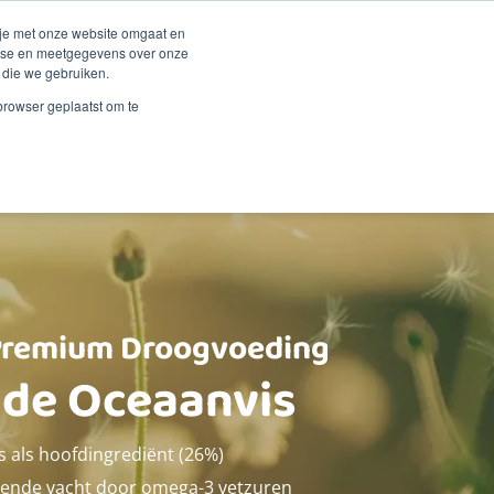
Duurzaamheid
Events
Shop
 je met onze website omgaat en
alyse en meetgegevens over onze
 die we gebruiken.
 Renske
Verkooppunten
Proberen?
Contact
 browser geplaatst om te
Premium Droogvoeding
ide Oceaanvis
s als hoofdingrediënt (26%)
zende vacht door omega-3 vetzuren