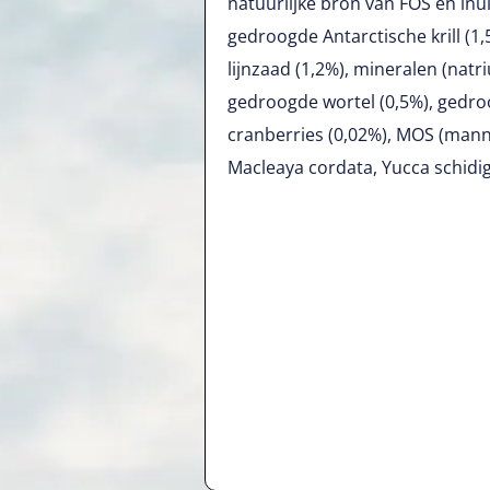
natuurlijke bron van FOS en inuli
gedroogde Antarctische krill (1
lijnzaad (1,2%), mineralen (natr
gedroogde wortel (0,5%), gedro
cranberries (0,02%), MOS (mann
Macleaya cordata, Yucca schidi