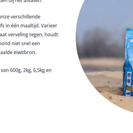
en bij het afvallen.
onze verschillende
s in één maaltijd. Varieer
gaat verveling tegen, houdt
ond niet snel een
paalde eiwitbron.
 van 600g, 2kg, 6,5kg en