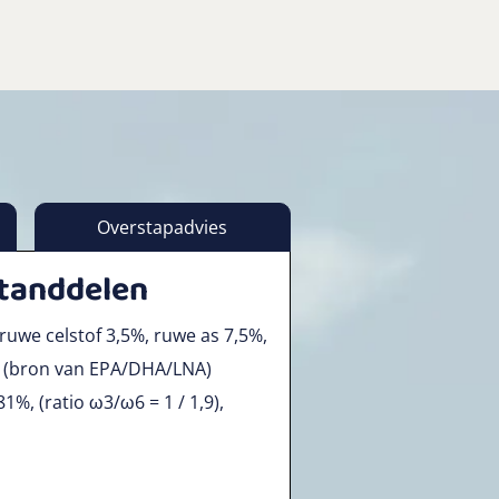
Overstapadvies
standdelen
ruwe celstof 3,5%, ruwe as 7,5%,
n (bron van EPA/DHA/LNA)
1%, (ratio ω3/ω6 = 1 / 1,9),