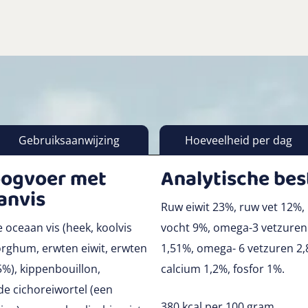
Gebruiksaanwijzing
Hoeveelheid per dag
oogvoer met
Analytische be
anvis
Ruw eiwit 23%, ruw vet 12%, 
 oceaan vis (heek, koolvis
vocht 9%, omega-3 vetzure
sorghum, erwten eiwit, erwten
1,51%, omega- 6 vetzuren 2,8
%), kippenbouillon,
calcium 1,2%, fosfor 1%.
de cichoreiwortel (een
380 kcal per 100 gram.