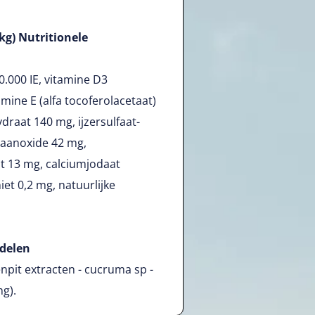
kg) Nutritionele
0.000 IE, vitamine D3
tamine E (alfa­ tocoferolacetaat)
draat 140 mg, ijzersulfaat-
aanoxide 42 mg,
at 13 mg, calciumjodaat
iet 0,2 mg, natuurlijke
ddelen
npit extracten - cucruma sp -
mg).