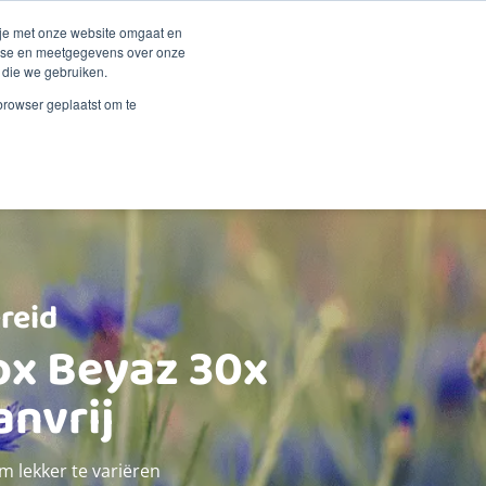
Duurzaamheid
Events
Shop
 je met onze website omgaat en
alyse en meetgegevens over onze
 die we gebruiken.
 Renske
Verkooppunten
Proberen?
Contact
 browser geplaatst om te
reid
ox Beyaz 30x
anvrij
m lekker te variëren