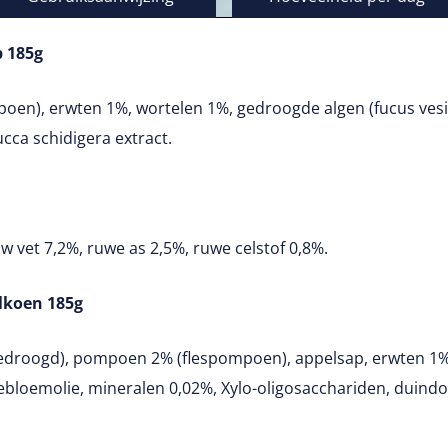
p 185g
en), erwten 1%, wortelen 1%, gedroogde algen (fucus vesic
cca schidigera extract.
w vet 7,2%, ruwe as 2,5%, ruwe celstof 0,8%.
alkoen 185g
gedroogd), pompoen 2% (flespompoen), appelsap, erwten 1%
ebloemolie, mineralen 0,02%, Xylo-oligosacchariden, duindoo