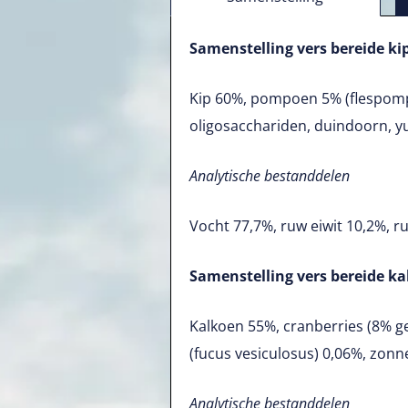
Samenstelling vers bereide ki
Kip 60%, pompoen 5% (flespompo
oligosacchariden, duindoorn, yu
Analytische bestanddelen
Vocht 77,7%, ruw eiwit 10,2%, ru
Samenstelling vers bereide k
Kalkoen 55%, cranberries (8% 
(fucus vesiculosus) 0,06%, zonn
Analytische bestanddelen