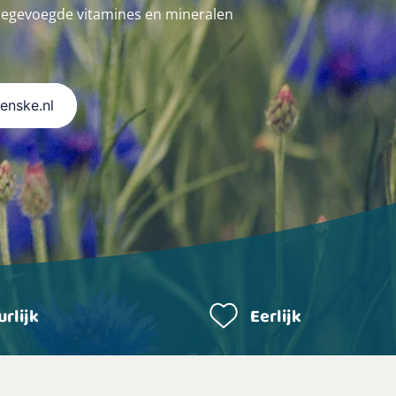
oegevoegde vitamines en mineralen
Renske.nl
rlijk
Eerlijk