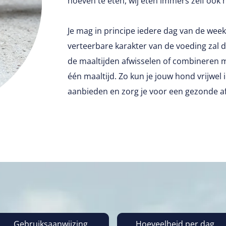
hoeven te eten, wij eten immers zelf ook h
Je mag in principe iedere dag van de wee
verteerbare karakter van de voeding zal 
de maaltijden afwisselen of combineren m
één maaltijd. Zo kun je jouw hond vrijwe
aanbieden en zorg je voor een gezonde a
Gebruiksaanwijzing
Hoeveelheid per dag