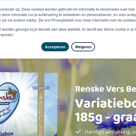
 computer op. Deze cookies worden gebruikt om informatie te verzamelen over hoe
 deze informatie om je surfervaring te verbeteren en personaliseren, en voor an
 als via andere media. Zie ons Privacybeleid voor meer informatie over de cookies
Producten
Vragen & advies
Kennisbank
Over
niet worden gevolgd bij je bezoek aan deze website. Er wordt een kleine cookie in je
t worden.
Accepteren
Weigeren
Renske Vers Be
Variatieb
185g - gra
Handige verpakking, o