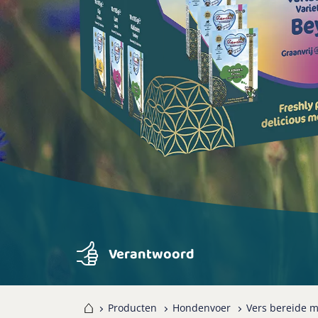
Verantwoord
Home
Producten
Hondenvoer
Vers bereide m