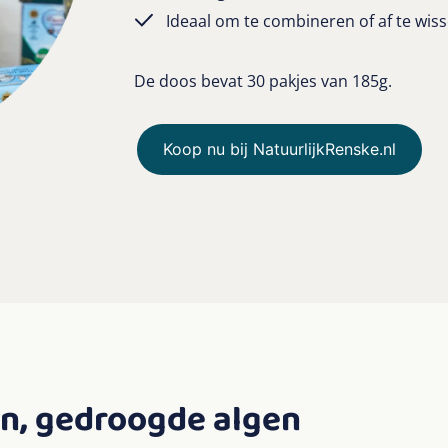
Ideaal om te combineren of af te wi
De doos bevat 30 pakjes van 185g.
Koop nu bij NatuurlijkRenske.nl
rn, gedroogde algen