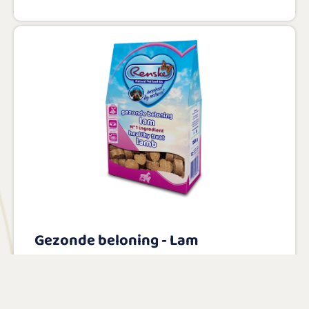
Gezonde beloning - Lam
Met 34% lam als hoofdingrediënt
zonder zout en suiker
Glutenvrij