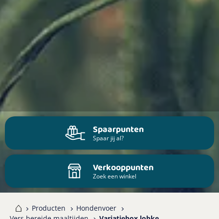
Spaarpunten
Spaar jij al?
Verkooppunten
Zoek een winkel
me
Producten
Hondenvoer
Vers bereide maaltijden
Variatiebox lobke