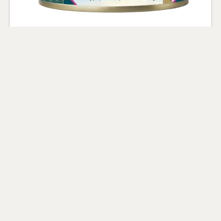
Lam 95g - graanvrij
Met 60% vers bereide lam als
hoofdingrediënt
100% natuurlijk met toegevoegde
vitamines en mineralen
Gluten- en graanvrij & Hypoallergeen
Bekijk product