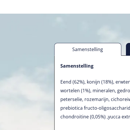
Samenstelling
Samenstelling
Eend (62%), konijn (18%), erwten 
wortelen (1%), mineralen, gedro
peterselie, rozemarijn, cichorei
prebiotica fructo-oligosacchari
chondroitine (0,05%) ,yucca extr