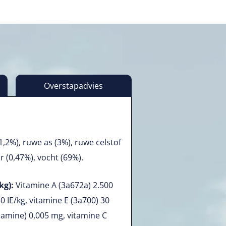
Overstapadvies
1,2%), ruwe as (3%), ruwe celstof
or (0,47%), vocht (69%).
kg):
Vitamine A (3a672a) 2.500
0 IE/kg, vitamine E (3a700) 30
amine) 0,005 mg, vitamine C