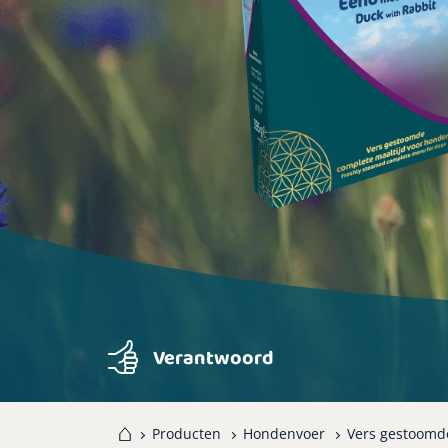
Verantwoord
Home
Producten
Hondenvoer
Vers gestoomd