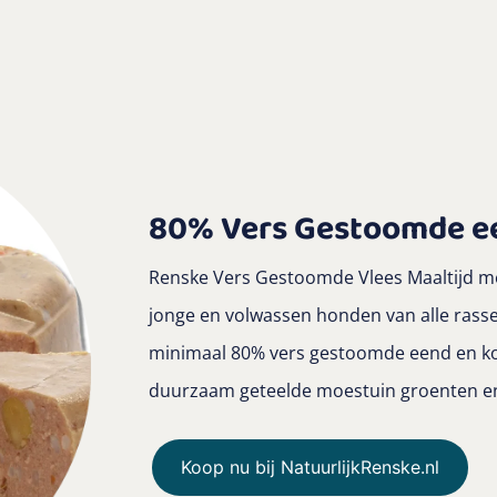
80% Vers Gestoomde ee
Renske Vers Gestoomde Vlees Maaltijd met
jonge en volwassen honden van alle rass
minimaal 80% vers gestoomde eend en koni
duurzaam geteelde moestuin groenten en
Koop nu bij NatuurlijkRenske.nl