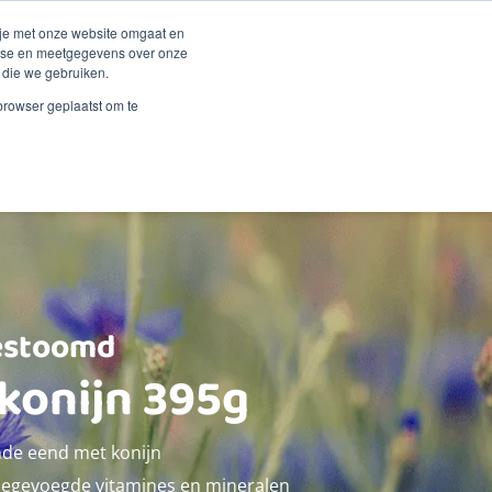
Duurzaamheid
Events
Shop
 je met onze website omgaat en
alyse en meetgegevens over onze
 die we gebruiken.
 Renske
Verkooppunten
Proberen?
Contact
 browser geplaatst om te
estoomd
konijn 395g
de eend met konijn
oegevoegde vitamines en mineralen