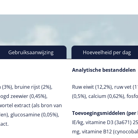
Gebruiksaanwijzing
Hoeveelheid per dag
Analytische bestanddelen
(3%), bruine rijst (2%),
Ruw eiwit (12,2%), ruw vet (1
ogd zeewier (0,45%),
(0,5%), calcium (0,62%), fosf
wortel extract (als bron van
Toevoegingsmiddelen (per 
den), glucosamine (0,05%),
IE/kg, vitamine D3 (3a671) 25
act.
mg, vitamine B12 (cynocobal