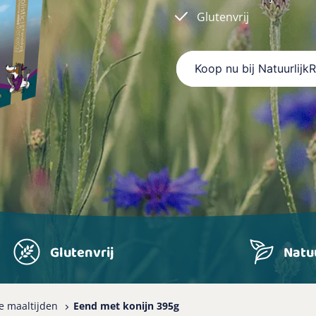
Glutenvrij
Koop nu bij Natuurlijk
Glutenvrij
Natuu
e maaltijden
Eend met konijn 395g