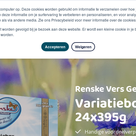
 computer op. Deze cookies worden gebruikt om informatie te verzamelen over hoe
 deze informatie om je surfervaring te verbeteren en personaliseren, en voor an
 als via andere media. Zie ons Privacybeleid voor meer informatie over de cookies
Producten
Vragen & advies
Kennisbank
Over
niet worden gevolgd bij je bezoek aan deze website. Er wordt een kleine cookie in je
t worden.
Accepteren
Weigeren
Renske Vers G
Variatieb
24x395g
Handige voordeelverpa