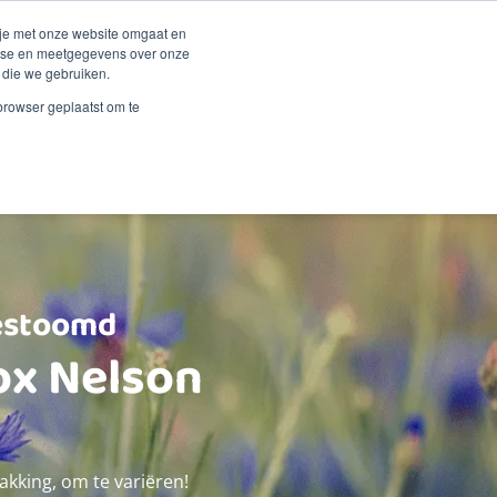
Duurzaamheid
Events
Shop
 je met onze website omgaat en
alyse en meetgegevens over onze
 die we gebruiken.
 Renske
Verkooppunten
Proberen?
Contact
 browser geplaatst om te
estoomd
ox Nelson
kking, om te variëren!