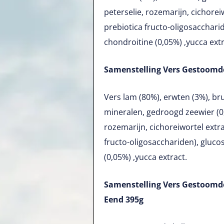
peterselie, rozemarijn, cichorei
prebiotica fructo-oligosacchari
chondroitine (0,05%) ,yucca extr
Samenstelling Vers Gestoomde
Vers lam (80%), erwten (3%), brui
mineralen, gedroogd zeewier (0,
rozemarijn, cichoreiwortel extra
fructo-oligosacchariden), gluco
(0,05%) ,yucca extract.
Samenstelling Vers Gestoomde
Eend 395g