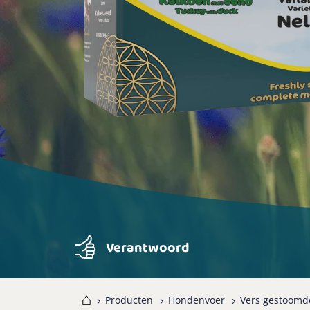
Verantwoord
Home
Producten
Hondenvoer
Vers gestoomd