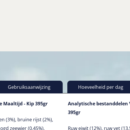
Gebruiksaanwijzing
Hoeveelheid per dag
Maaltijd - Kip 395gr
Analytische bestanddelen 
395gr
 (3%), bruine rijst (2%),
ogd zeewier (0,45%),
Ruw eiwit (12%), ruw vet (13,