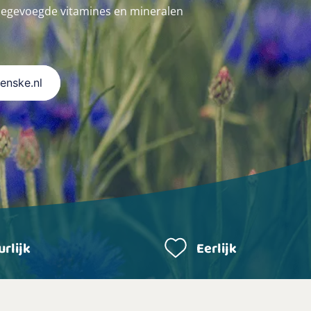
oegevoegde vitamines en mineralen
Renske.nl
rlijk
Eerlijk