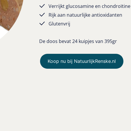
Verrijkt glucosamine en chondroïtine
Rijk aan natuurlijke antioxidanten
Glutenvrij
De doos bevat 24 kuipjes van 395gr
Koop nu bij NatuurlijkRenske.nl