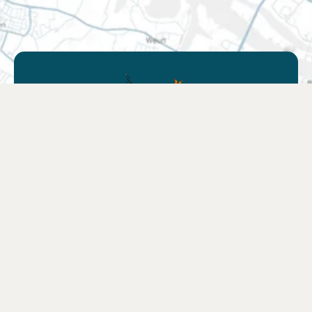
Vind een verkooppunt
Zoek een winkel bij jou in de buurt of kies
jouw favoriete webshop.
Zoek verkooppunt