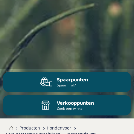
Spaarpunten
Spaar jij al?
Verkooppunten
Zoek een winkel
me
Producten
Hondenvoer