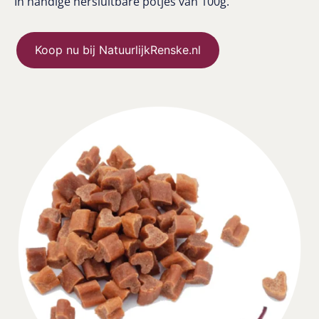
In handige hersluitbare potjes van 100g.
Koop nu bij NatuurlijkRenske.nl