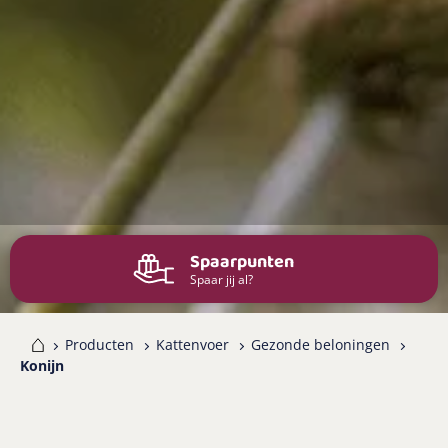
Spaarpunten
Spaar jij al?
me
Producten
Kattenvoer
Gezonde beloningen
Konijn