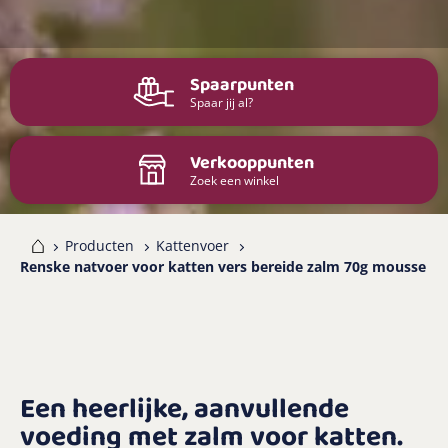
Spaarpunten
Spaar jij al?
Verkooppunten
Zoek een winkel
me
Producten
Kattenvoer
Renske natvoer voor katten vers bereide zalm 70g mousse
Een heerlijke, aanvullende
voeding met zalm voor katten.