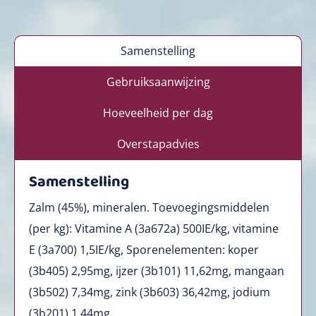
Samenstelling
Gebruiksaanwijzing
Hoeveelheid per dag
Overstapadvies
Samenstelling
Zalm (45%), mineralen. Toevoegingsmiddelen
(per kg): Vitamine A (3a672a) 500IE/kg, vitamine
E (3a700) 1,5IE/kg, Sporenelementen: koper
(3b405) 2,95mg, ijzer (3b101) 11,62mg, mangaan
(3b502) 7,34mg, zink (3b603) 36,42mg, jodium
(3b201) 1,44mg.