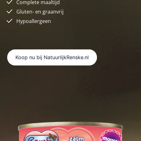
Complete maaltijd
Gluten- en graanvrij
Hypoallergeen
Koop nu bij NatuurlijkRenske.nl