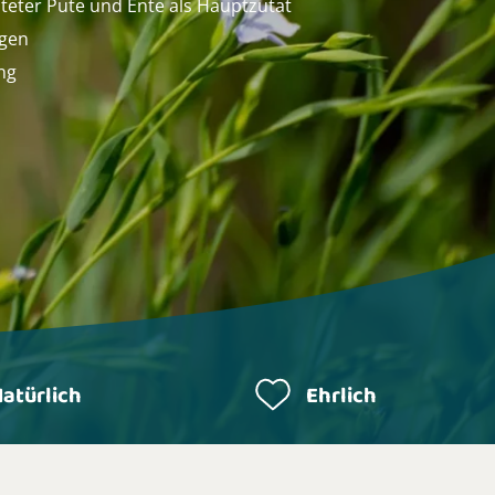
iteter Pute und Ente als Hauptzutat
rgen
ng
atürlich
Ehrlich