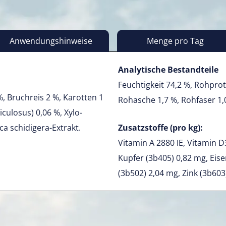
Anwendungshinweise
Menge pro Tag
Analytische Bestandteile
Feuchtigkeit 74,2 %, Rohprot
%, Bruchreis 2 %, Karotten 1
Rohasche 1,7 %, Rohfaser 1,
culosus) 0,06 %, Xylo-
a schidigera-Extrakt.
Zusatzstoffe (pro kg):
Vitamin A 2880 IE, Vitamin D3
Kupfer (3b405) 0,82 mg, Eis
(3b502) 2,04 mg, Zink (3b603