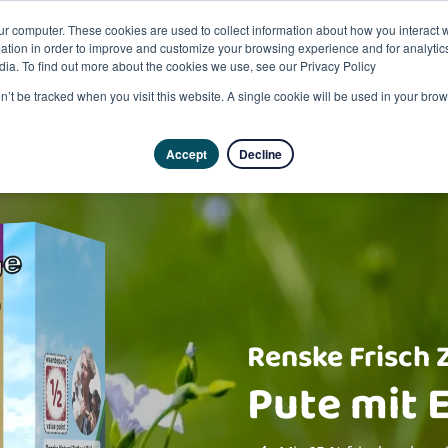
ur computer. These cookies are used to collect information about how you interact w
tion in order to improve and customize your browsing experience and for analytics
dia. To find out more about the cookies we use, see our Privacy Policy
Pro
on’t be tracked when you visit this website. A single cookie will be used in your b
Accept
Decline
Renske Frisch 
Pute mit 