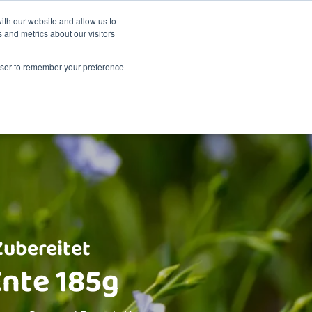
Nachhaltigkeit
Shop
ith our website and allow us to
 and metrics about our visitors
dukte
Über Renske
Verkaufsstellen
Kontakt
rowser to remember your preference
Zubereitet
Ente 185g