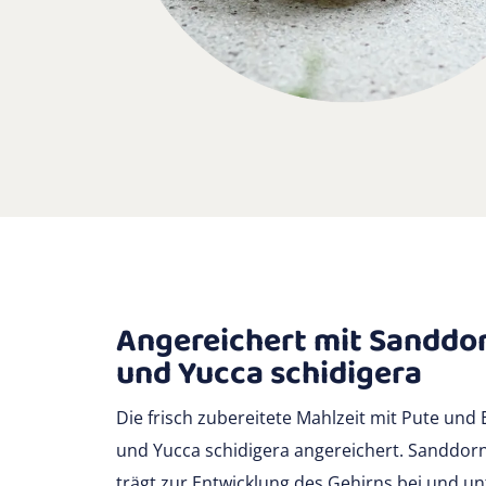
Angereichert mit Sanddo
und Yucca schidigera
Die frisch zubereitete Mahlzeit mit Pute und
und Yucca schidigera angereichert. Sanddorn 
trägt zur Entwicklung des Gehirns bei und un