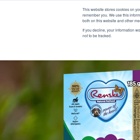
This website stores cookies on yo
remember you. We use this informa
both on this website and other me
If you decline, your information w
not to be tracked.