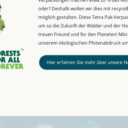
Verpackungen machen etwa 20 % des Abfal
oder? Deshalb wollen wir dies mit recyce
möglich gestalten. Diese Tetra Pak-Verpac
um so die Zukunft der Wälder und der Hol
treuen Freund und für den Planeten! Möch
unserem ökologischen Pfotenabdruck u
Hier erfahren Sie mehr über unsere Na