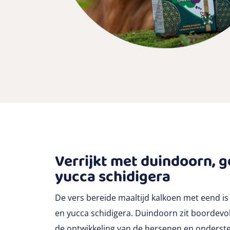
Verrijkt met duindoorn, 
yucca schidigera
De vers bereide maaltijd kalkoen met eend is
en yucca schidigera. Duindoorn zit boordevol 
de ontwikkeling van de hersenen en onderst