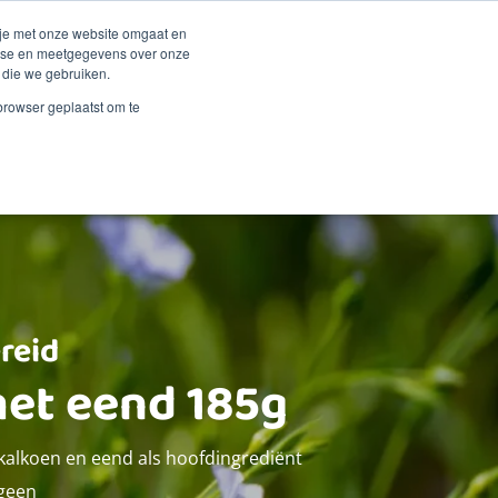
Duurzaamheid
Events
Shop
 je met onze website omgaat en
alyse en meetgegevens over onze
 die we gebruiken.
 Renske
Verkooppunten
Proberen?
Contact
 browser geplaatst om te
reid
et eend 185g
kalkoen en eend als hoofdingrediënt
rgeen