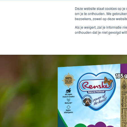
Deze website slaat cookies op je
om je te onthouden. We gebruiken
bezoekers, zowel op deze website
Als je weigert, zal je informatie 
onthouden dat je niet gevolgd wil