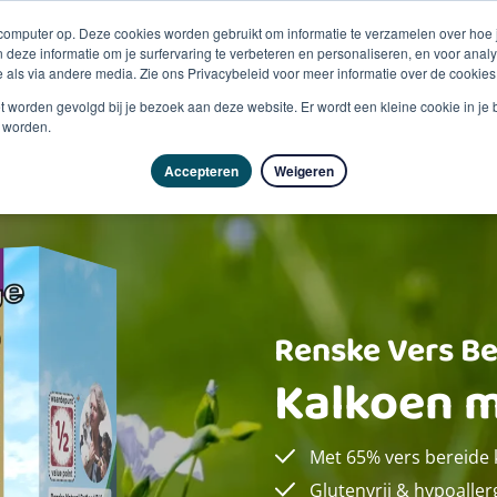
 computer op. Deze cookies worden gebruikt om informatie te verzamelen over hoe
 deze informatie om je surfervaring te verbeteren en personaliseren, en voor an
 als via andere media. Zie ons Privacybeleid voor meer informatie over de cookies
Producten
Vragen & advies
Kennisbank
Over
niet worden gevolgd bij je bezoek aan deze website. Er wordt een kleine cookie in je
t worden.
Accepteren
Weigeren
Renske Vers Be
Kalkoen m
Met 65% vers bereide 
Glutenvrij & hypoalle