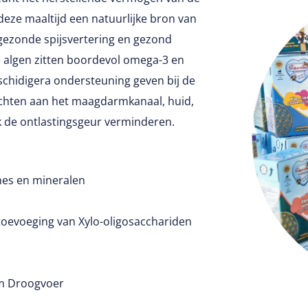
eze maaltijd een natuurlijke bron van
 gezonde spijsvertering en gezond
algen zitten boordevol omega-3 en
schidigera ondersteuning geven bij de
hten aan het maagdarmkanaal, huid,
k de ontlastingsgeur verminderen.
nes en mineralen
 toevoeging van Xylo-oligosacchariden
um Droogvoer