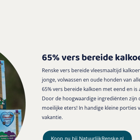
65% vers bereide kalko
Renske vers bereide vleesmaaltijd kalkoe
jonge, volwassen en oude honden van all
65% vers bereide kalkoen met eend en is a
Door de hoogwaardige ingrediënten zijn d
moeilijke eters! In handige kleine porties
vakantie.
Koop nu bij NatuurlijkRenske.nl