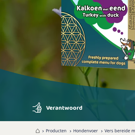
Verantwoord
Home
Producten
Hondenvoer
Vers bereide m