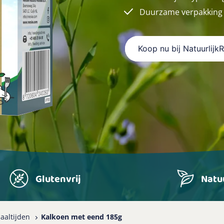
Duurzame verpakking
Koop nu bij Natuurlijk
Glutenvrij
Natuu
aaltijden
Kalkoen met eend 185g