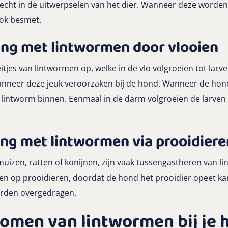
recht in de uitwerpselen van het dier. Wanneer deze worde
ook besmet.
ing met lintwormen door vlooien
tjes van lintwormen op, welke in de vlo volgroeien tot larv
anneer deze jeuk veroorzaken bij de hond. Wanneer de hond d
e lintworm binnen. Eenmaal in de darm volgroeien de larven u
ing met lintwormen via prooidiere
muizen, ratten of konijnen, zijn vaak tussengastheren van li
gen op prooidieren, doordat de hond het prooidier opeet k
orden overgedragen.
omen van lintwormen bij je 