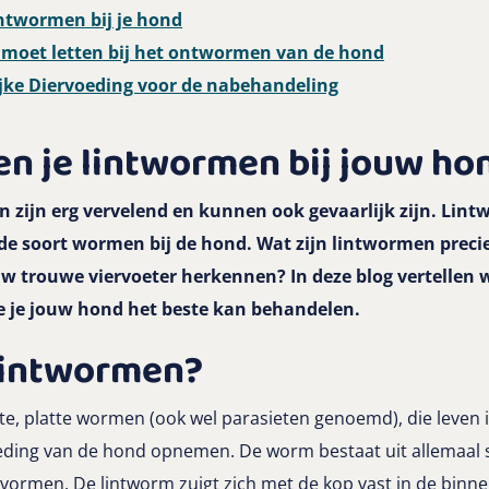
lintwormen bij je hond
p moet letten bij het ontwormen van de hond
jke Diervoeding voor de nabehandeling
n je lintwormen bij jouw hon
zijn erg vervelend en kunnen ook gevaarlijk zijn. Lint
 soort wormen bij de hond. Wat zijn lintwormen precie
w trouwe viervoeter herkennen? In deze blog vertellen we
 je jouw hond het beste kan behandelen.
 lintwormen?
te, platte wormen (ook wel parasieten genoemd), die leven
eding van de hond opnemen. De worm bestaat uit allemaal 
’ vormen. De lintworm zuigt zich met de kop vast in de bin