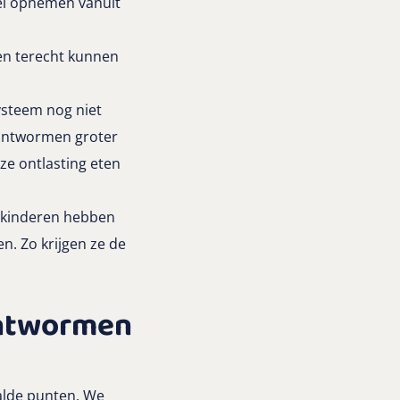
sel opnemen vanuit
en terecht kunnen
ysteem nog niet
 lintwormen groter
ze ontlasting eten
 kinderen hebben
n. Zo krijgen ze de
 ontwormen
aalde punten. We