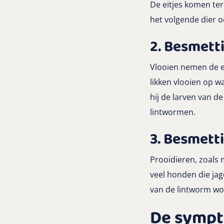
De eitjes komen te
het volgende dier 
2. Besmett
Vlooien nemen de ei
likken vlooien op w
hij de larven van d
lintwormen.
3. Besmett
Prooidieren, zoals 
veel honden die ja
van de lintworm w
De sympt