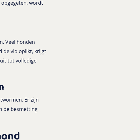
n opgegeten, wordt
en. Veel honden
e vlo oplikt, krijgt
it tot volledige
n
ntwormen. Er zijn
an de besmetting
hond