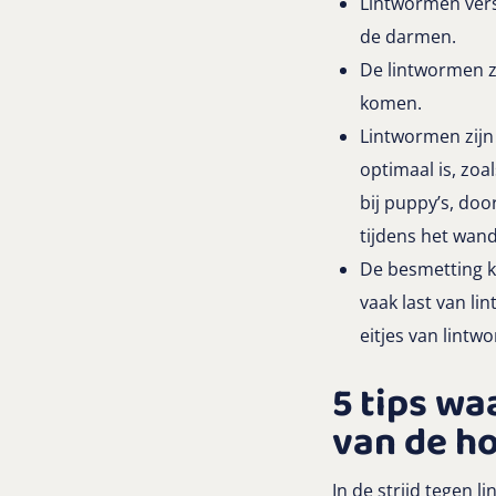
Lintwormen vers
de darmen.
De lintwormen z
komen.
Lintwormen zijn
optimaal is, zoa
bij puppy’s, do
tijdens het wand
De besmetting 
vaak last van l
eitjes van lint
5 tips wa
van de h
In de strijd tegen 