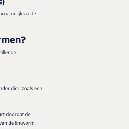
s)
rnamelijk via de
.
ormen?
hillende
der dier, zoals een
urt doordat de
 van de lintworm.