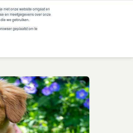
Duurzaamheid
Events
Shop
 je met onze website omgaat en
alyse en meetgegevens over onze
 die we gebruiken.
 Renske
Verkooppunten
Proberen?
Contact
 browser geplaatst om te