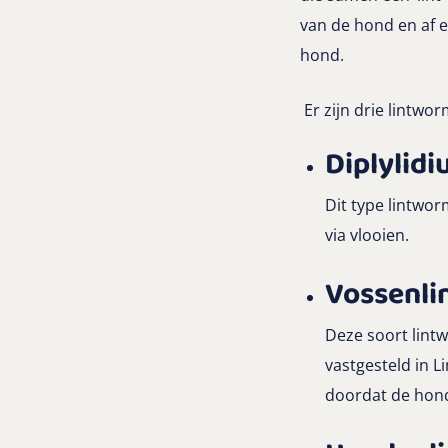
van de hond en af e
hond.
Er zijn drie lintw
Diplylid
Dit type lintwo
via vlooien.
Vossenli
Deze soort lint
vastgesteld in 
doordat de hond