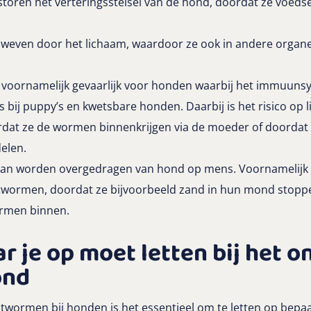
toren het verteringsstelsel van de hond, doordat ze voed
weven door het lichaam, waardoor ze ook in andere organ
 voornamelijk gevaarlijk voor honden waarbij het immuuns
ls bij puppy’s en kwetsbare honden. Daarbij is het risico op
ordat ze de wormen binnenkrijgen via de moeder of doordat 
elen.
kan worden overgedragen van hond op mens. Voornamelijk
intwormen, doordat ze bijvoorbeeld zand in hun mond stoppe
wormen binnen.
ar je op moet letten bij het
ond
lintwormen bij honden is het essentieel om te letten op bep