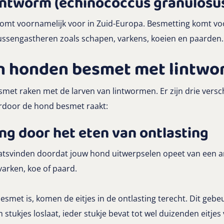
ntworm (echinococcus granulosu
omt voornamelijk voor in Zuid-Europa. Besmetting komt voo
tussengastheren zoals schapen, varkens, koeien en paarden
n honden besmet met lintw
et raken met de larven van lintwormen. Er zijn drie versc
rdoor de hond besmet raakt:
ng door het eten van ontlasting
atsvinden doordat jouw hond uitwerpselen opeet van een an
varken, koe of paard.
smet is, komen de eitjes in de ontlasting terecht. Dit gebe
 stukjes loslaat, ieder stukje bevat tot wel duizenden eitjes