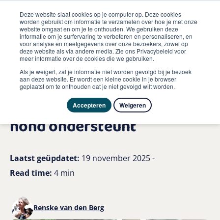
Deze website slaat cookies op je computer op. Deze cookies
worden gebruikt om informatie te verzamelen over hoe je met onze
website omgaat en om je te onthouden. We gebruiken deze
informatie om je surfervaring te verbeteren en personaliseren, en
me
voor analyse en meetgegevens over onze bezoekers, zowel op
Hond
deze website als via andere media. Zie ons Privacybeleid voor
Hoe renske natuurlijke diervoeding rust bij jouw hond
meer informatie over de cookies die we gebruiken.
ondersteunt
Als je weigert, zal je informatie niet worden gevolgd bij je bezoek
aan deze website. Er wordt een kleine cookie in je browser
geplaatst om te onthouden dat je niet gevolgd wilt worden.
Hoe Renske Natuurlijke
Diervoeding rust bij jouw
Accepteren
Weigeren
hond ondersteunt
Laatst geüpdatet:
19 november 2025 -
Read time:
4 min
Renske van den Berg