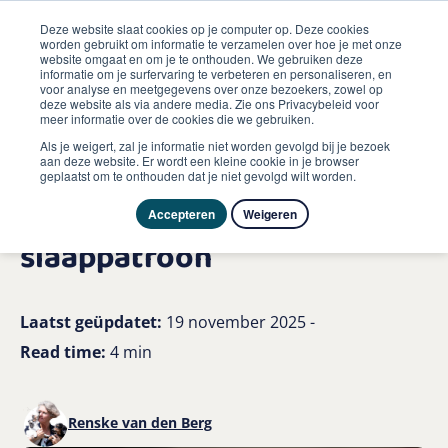
Deze website slaat cookies op je computer op. Deze cookies
worden gebruikt om informatie te verzamelen over hoe je met onze
website omgaat en om je te onthouden. We gebruiken deze
informatie om je surfervaring te verbeteren en personaliseren, en
me
voor analyse en meetgegevens over onze bezoekers, zowel op
Hond
deze website als via andere media. Zie ons Privacybeleid voor
Honden slapen veel en zo help jij je hond bij een fijn
meer informatie over de cookies die we gebruiken.
slaappatroon
Als je weigert, zal je informatie niet worden gevolgd bij je bezoek
aan deze website. Er wordt een kleine cookie in je browser
geplaatst om te onthouden dat je niet gevolgd wilt worden.
Honden slapen veel! En zó
help jij je hond bij een fijn
Accepteren
Weigeren
slaappatroon
Laatst geüpdatet:
19 november 2025 -
Read time:
4 min
Renske van den Berg