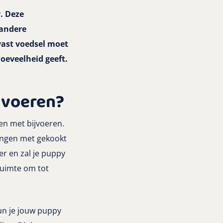
. Deze
 andere
vast voedsel moet
hoeveelheid geeft.
 voeren?
en met bijvoeren.
lengen met gekookt
er en zal je puppy
ruimte om tot
un je jouw puppy