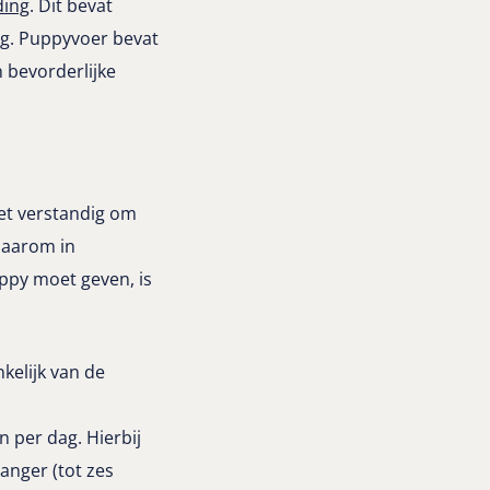
ding
. Dit bevat
g. Puppyvoer bevat
 bevorderlijke
et verstandig om
 daarom in
uppy moet geven, is
nkelijk van de
n per dag. Hierbij
langer (tot zes