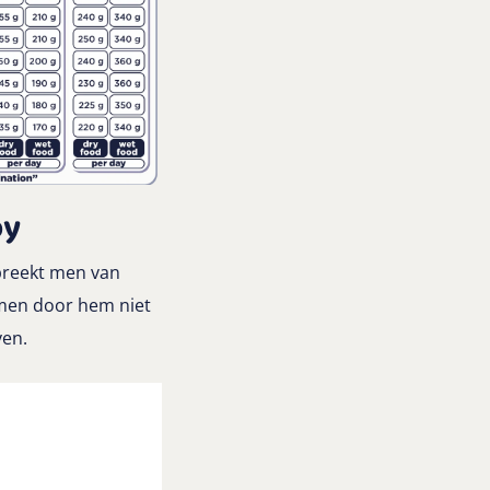
py
preekt men van
komen door hem niet
ven.