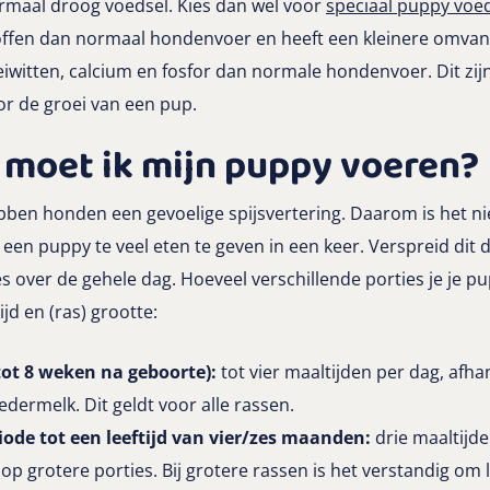
maal droog voedsel. Kies dan wel voor
speciaal puppy voe
ffen dan normaal hondenvoer en heeft een kleinere omvan
iwitten, calcium en fosfor dan normale hondenvoer. Dit zijn
or de groei van een pup.
 moet ik mijn puppy voeren?
bben honden een gevoelige spijsvertering. Daarom is het ni
een puppy te veel eten te geven in een keer. Verspreid dit
es over de gehele dag. Hoeveel verschillende porties je je p
ijd en (ras) grootte:
tot 8 weken na geboorte):
tot vier maaltijden per dag, afha
ermelk. Dit geldt voor alle rassen.
ode tot een leeftijd van vier/zes maanden:
drie maaltijde
op grotere porties. Bij grotere rassen is het verstandig om 