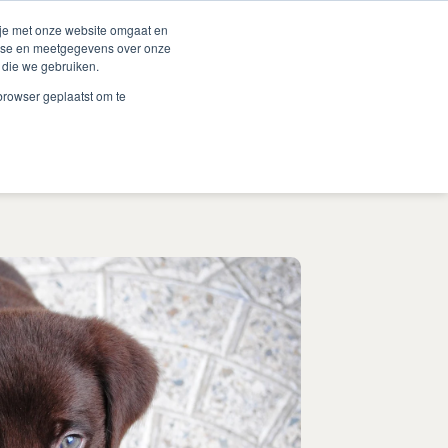
Duurzaamheid
Events
Shop
 je met onze website omgaat en
alyse en meetgegevens over onze
 die we gebruiken.
 Renske
Verkooppunten
Proberen?
Contact
 browser geplaatst om te