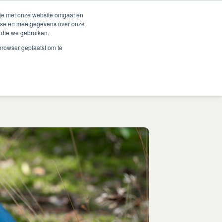
Duurzaamheid
Events
Shop
 je met onze website omgaat en
alyse en meetgegevens over onze
 die we gebruiken.
 Renske
Verkooppunten
Proberen?
Contact
 browser geplaatst om te