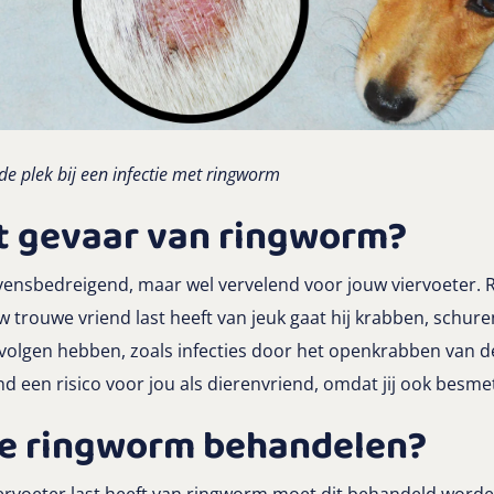
 plek bij een infectie met ringworm
et gevaar van ringworm?
evensbedreigend, maar wel vervelend voor jouw viervoeter.
 trouwe vriend last heeft van jeuk gaat hij krabben, schuren
volgen hebben, zoals infecties door het openkrabben van de
d een risico voor jou als dierenvriend, omdat jij ook besm
je ringworm behandelen?
ervoeter last heeft van ringworm moet dit behandeld worden