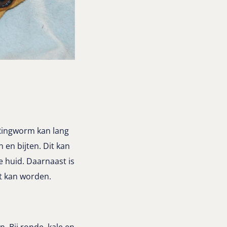
 Ringworm kan lang
 en bijten. Dit kan
 huid. Daarnaast is
et kan worden.
. Bij ronde, kale en