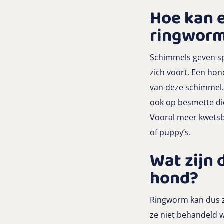
Hoe kan 
ringwor
Schimmels geven sp
zich voort. Een ho
van deze schimmel. 
ook op besmette di
Vooral meer kwetsb
of puppy’s.
Wat zijn
hond?
Ringworm kan dus zo
ze niet behandeld 