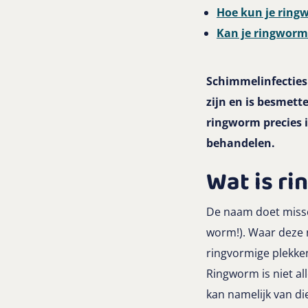
Hoe kun je rin
Kan je ringworm
Schimmelinfecties
zijn en is besmett
ringworm precies 
behandelen.
Wat is ri
De naam doet missc
worm!). Waar deze 
ringvormige plekken
Ringworm is niet al
kan namelijk van d