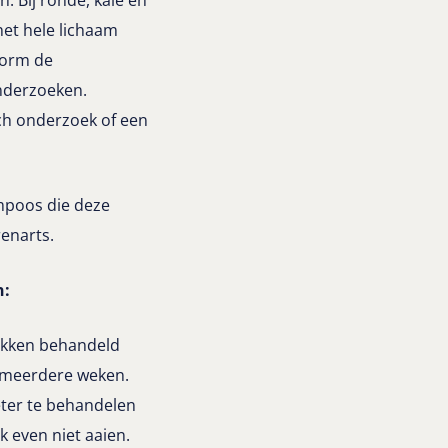
het hele lichaam
gworm de
onderzoeken.
sch onderzoek of een
ampoos die deze
renarts.
n:
ekken behandeld
 meerdere weken.
eter te behandelen
 even niet aaien.