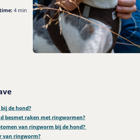
time:
4 min
ave
 bij de hond?
nd besmet raken met ringwormen?
ptomen van ringworm bij de hond?
ar van ringworm?