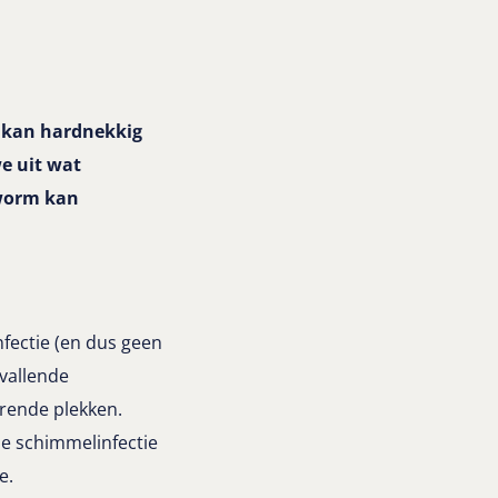
 kan hardnekkig
we uit wat
gworm kan
ectie (en dus geen
vallende
erende plekken.
ze schimmelinfectie
e.