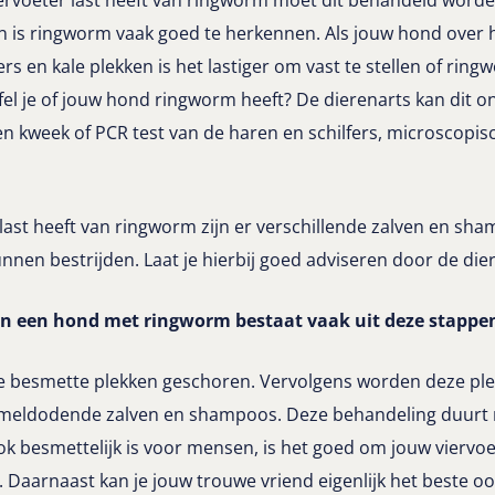
n is ringworm vaak goed te herkennen. Als jouw hond over 
fers en kale plekken is het lastiger om vast te stellen of rin
fel je of jouw hond ringworm heeft? De dierenarts kan dit 
n kweek of PCR test van de haren en schilfers, microscopi
 last heeft van ringworm zijn er verschillende zalven en sh
nnen bestrijden. Laat je hierbij goed adviseren door de die
n een hond met ringworm bestaat vaak uit deze stappe
e besmette plekken geschoren. Vervolgens worden deze pl
mmeldodende zalven en shampoos. Deze behandeling duurt
 besmettelijk is voor mensen, is het goed om jouw viervo
aarnaast kan je jouw trouwe vriend eigenlijk het beste ook