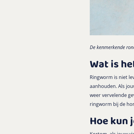
De kenmerkende ronde
Wat is h
Ringworm is niet l
aanhouden. Als jouw
weer vervelende ge
ringworm bij de hon
Hoe kun 
Kortom, als jouw vi