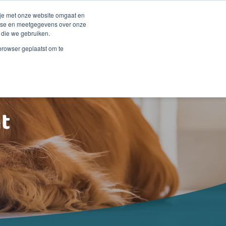
Duurzaamheid
Events
Shop
 je met onze website omgaat en
alyse en meetgegevens over onze
 die we gebruiken.
 Renske
Verkooppunten
Proberen?
Contact
 browser geplaatst om te
t