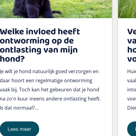
Welke invloed heeft
Ve
ontworming op de
va
ontlasting van mijn
h
hond?
v
Je wilt je hond natuurlijk goed verzorgen en
Hui
daar hoort een regelmatige ontworming
vaa
vaak bij. Toch kan het gebeuren dat je hond
int
na zo'n kuur ineens andere ontlasting heeft.
voe
Is dat normaal?...
Die
Lees meer