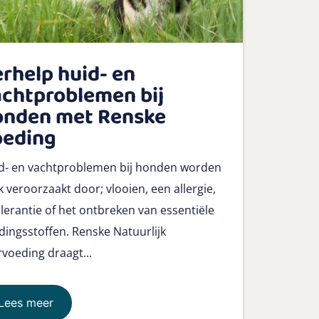
rhelp huid- en
chtproblemen bij
onden met Renske
oeding
d- en vachtproblemen bij honden worden
k veroorzaakt door; vlooien, een allergie,
olerantie of het ontbreken van essentiële
dingsstoffen. Renske Natuurlijk
rvoeding draagt...
Lees meer