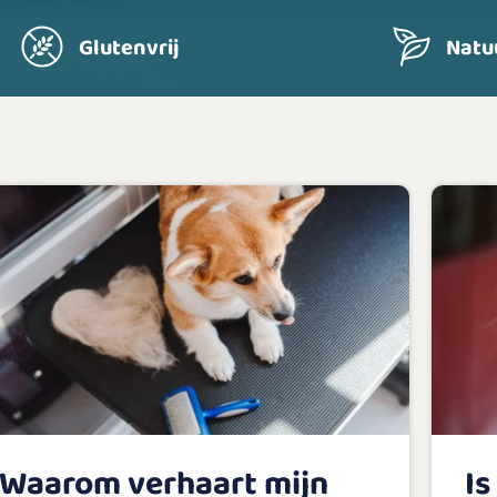
Glutenvrij
Natuu
Waarom verhaart mijn
Is