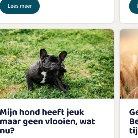
Lees meer
Mijn hond heeft jeuk
Ge
maar geen vlooien, wat
B
nu?
ti