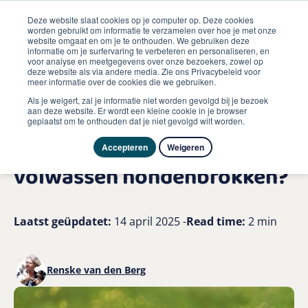
Deze website slaat cookies op je computer op. Deze cookies
worden gebruikt om informatie te verzamelen over hoe je met onze
website omgaat en om je te onthouden. We gebruiken deze
informatie om je surfervaring te verbeteren en personaliseren, en
me
voor analyse en meetgegevens over onze bezoekers, zowel op
Hond
deze website als via andere media. Zie ons Privacybeleid voor
Wanneer kan een puppy de overstap maken op volwassen
meer informatie over de cookies die we gebruiken.
hondenbrokken
Als je weigert, zal je informatie niet worden gevolgd bij je bezoek
aan deze website. Er wordt een kleine cookie in je browser
geplaatst om te onthouden dat je niet gevolgd wilt worden.
Wanneer kan een puppy de
overstap maken op
Accepteren
Weigeren
volwassen hondenbrokken?
Laatst geüpdatet:
14 april 2025 -
Read time:
2 min
Renske van den Berg