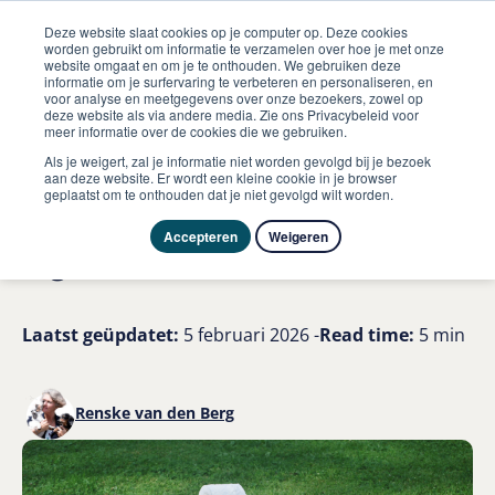
Deze website slaat cookies op je computer op. Deze cookies
worden gebruikt om informatie te verzamelen over hoe je met onze
website omgaat en om je te onthouden. We gebruiken deze
informatie om je surfervaring te verbeteren en personaliseren, en
me
voor analyse en meetgegevens over onze bezoekers, zowel op
Hond
deze website als via andere media. Zie ons Privacybeleid voor
Wat zegt de kleur van de ontlasting over mijn hond
meer informatie over de cookies die we gebruiken.
Als je weigert, zal je informatie niet worden gevolgd bij je bezoek
Wat zegt de ontlasting van
aan deze website. Er wordt een kleine cookie in je browser
geplaatst om te onthouden dat je niet gevolgd wilt worden.
je hond over zijn voeding? 7
Accepteren
Weigeren
signalen
Laatst geüpdatet:
5 februari 2026 -
Read time:
5 min
Renske van den Berg