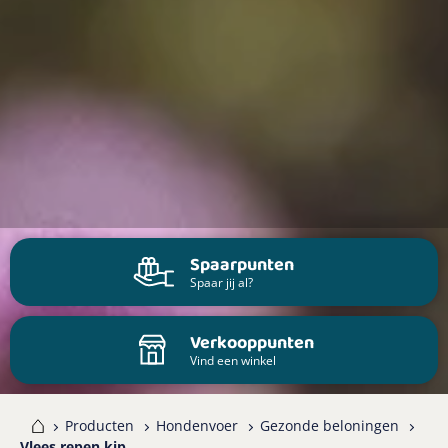
Spaarpunten
Spaar jij al?
Verkooppunten
Vind een winkel
me
Producten
Hondenvoer
Gezonde beloningen
Vlees repen kip