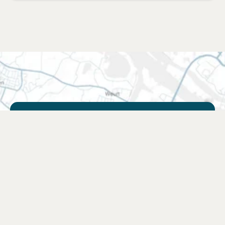
Vind een verkooppunt
Zoek een winkel bij jou in de buurt of kies
jouw favoriete webshop.