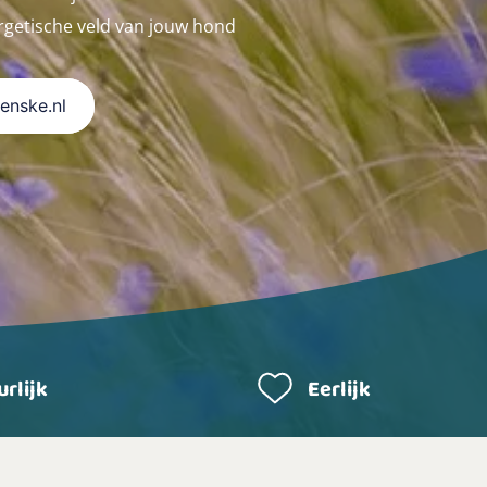
getische veld van jouw hond
Renske.nl
rlijk
Eerlijk