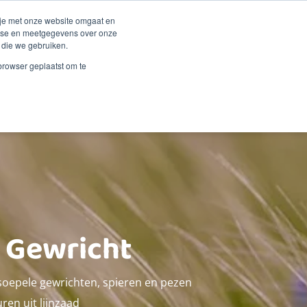
Duurzaamheid
Events
Shop
 je met onze website omgaat en
alyse en meetgegevens over onze
 die we gebruiken.
 Renske
Verkooppunten
Proberen?
Contact
 browser geplaatst om te
& Gewricht
oepele gewrichten, spieren en pezen
ren uit lijnzaad