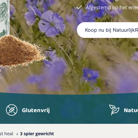
Afgestemd op het ener
Koop nu bij Natuurlijk
Glutenvrij
Natuu
t heal
3 spier gewricht