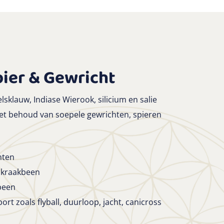
pier & Gewricht
sklauw, Indiase Wierook, silicium en salie
 het behoud van soepele gewrichten, spieren
hten
 kraakbeen
been
ort zoals flyball, duurloop, jacht, canicross