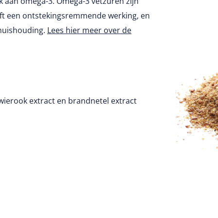
jk aan omega-3. Omega-3 vetzuren zijn
eft een ontstekingsremmende werking, en
huishouding.
Lees hier meer over de
 wierook extract en brandnetel extract