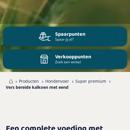
Spaarpunten
Spaar jij al?
Verkooppunten
Zoek een winkel
me
Producten
Hondenvoer
Super premium
Vers bereide kalkoen met eend
Een complete voeding met