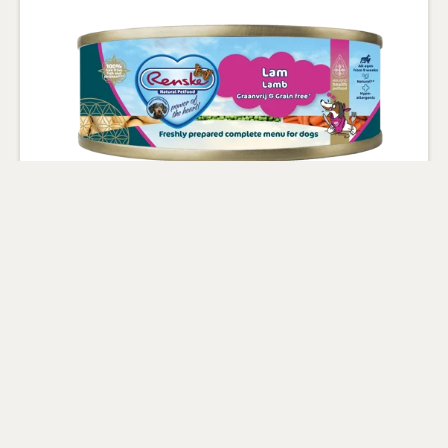
Lam 95g - graanvrij
Met 60% vers bereide lam als
hoofdingrediënt
100% natuurlijk met toegevoegde
vitamines en mineralen
Gluten- en graanvrij & Hypoallergeen