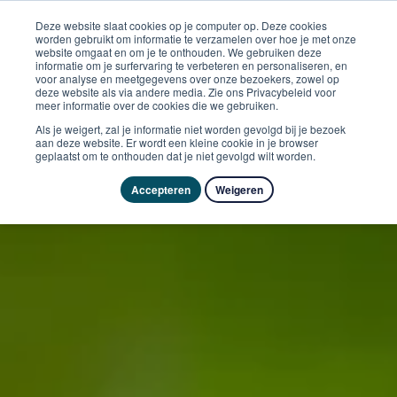
Deze website slaat cookies op je computer op. Deze cookies
worden gebruikt om informatie te verzamelen over hoe je met onze
website omgaat en om je te onthouden. We gebruiken deze
informatie om je surfervaring te verbeteren en personaliseren, en
voor analyse en meetgegevens over onze bezoekers, zowel op
deze website als via andere media. Zie ons Privacybeleid voor
meer informatie over de cookies die we gebruiken.
Als je weigert, zal je informatie niet worden gevolgd bij je bezoek
aan deze website. Er wordt een kleine cookie in je browser
geplaatst om te onthouden dat je niet gevolgd wilt worden.
Accepteren
Weigeren